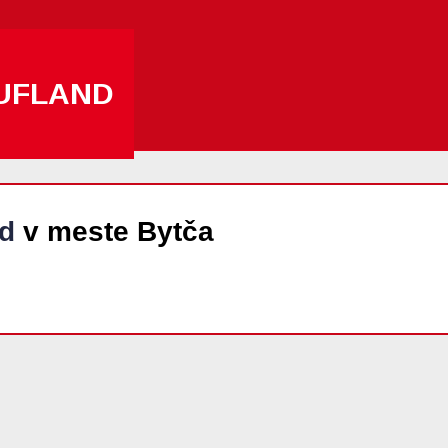
UFLAND
d
v meste Bytča